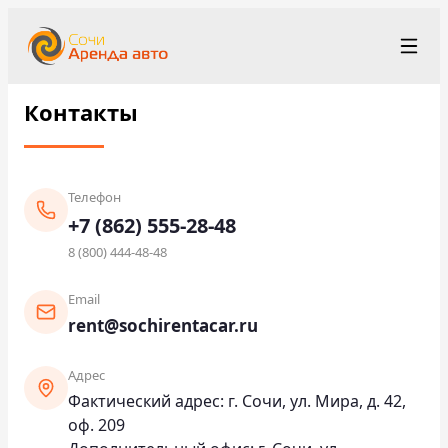
Контакты
+7 (862) 555-28-48
Рус
/
Eng
rent@sochirentacar.ru
Сочи
Телефон
Условия аренды
+7 (862) 555-28-48
Парк автомобилей
8 (800) 444-48-48
Станции проката
Email
▾
rent@sochirentacar.ru
О компании
Адрес
Цены
Фактический адрес: г. Сочи, ул. Мира, д. 42,
оф. 209
Программа лояльности