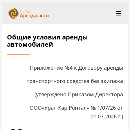
+7 (862) 555-28-48
Рус
/
Eng
Общие условия аренды
rent@sochirentacar.ru
Сочи
автомобилей
Условия аренды
Приложение №4 к Договору аренды
Парк автомобилей
транспортного средства без экипажа
Станции проката
▾
(утверждено Приказом Директора
О компании
ООО«Урал Кар Рентал» № 1/07/26 от
Цены
01.07.2026 г.)
Программа лояльности