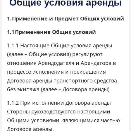
Общие условия аренды
Проверить бонусный счёт
1.
Применение и Предмет Общих условий
Блог
1.1
Применение Общих условий
Аренда для юридических лиц
1.1.1 Настоящие Общие условия аренды
Оплата
(далее – Общие условия) регулируют
отношения Арендодателя и Арендатора в
Контакты
процессе исполнения и прекращения
Договора аренды транспортного средства
Обратный звонок
без экипажа (далее – Договора аренды).
1.1.2 При исполнении Договора аренды
Стороны руководствуются настоящими
Общими условиями, являющимися частью
Договора аренды.