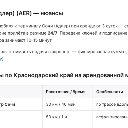
длер) (AER) — нюансы
обиля к терминалу Сочи (Адлер) при аренде от 3 суток — с
оне прилёта в режиме
24/7
. Передача ключей и подписание
а занимают 10-15 минут.
нды стоимость подачи в аэропорт — фиксированная сумма (
y
).
 по Краснодарский край на арендованной 
Расстояние / Время
Особенности
тр Сочи
30 км / 40 мин
по трассе вдол
50 км / 1 ч
асфальтированн