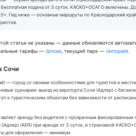
. Бесплатная подача от 3 суток. КАСКО+ОСАГО включены. Д
ж 3+. Гид ниже — основные маршруты по Краснодарский край
ристов.
той статье не указаны — данные обновляются автомат
туальные тарифы —
/prices
, текущий парк —
/avtopark
.
в Сочи
ай) — город со своими особенностями для туристов и мест
евые сценарии: выезд из аэропорта Сочи (Адлер) с багажом
туп к туристическим объектам без зависимости от расписа
ставляет аренду без водителя с прозрачным фиксированным 
 (Адлер) (AER) при аренде от 3 суток, и страховкой КАСКО
ты для оформления — минимум.