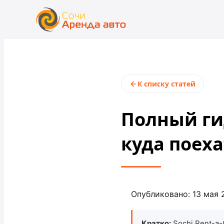
+7 (862) 555-28-48
rent@sochirentacar.ru
К списку статей
Полный гид
куда поеха
Опубликовано: 13 мая 2
Кратко:
Sochi Rent-a-