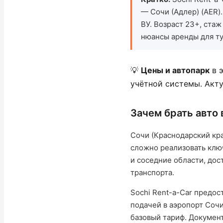
— Сочи (Адлер) (AER)
ВУ. Возраст 23+, ста
нюансы аренды для ту
💡
Цены и автопарк
в э
учётной системы. Ак
Зачем брать авто 
Сочи (Краснодарский кр
сложно реализовать ключ
и соседние области, дос
транспорта.
Sochi Rent-a-Car предо
подачей в аэропорт Сочи
базовый тариф. Докумен