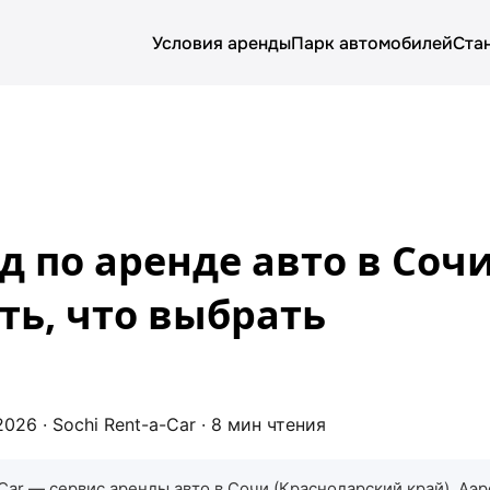
Условия аренды
Парк автомобилей
Ста
О компании
Условия аренды
Цены
 по аренде авто в Сочи
Парк автомобилей
ть, что выбрать
Блог
026 · Sochi Rent-a-Car · 8 мин чтения
Car — сервис аренды авто в Сочи (Краснодарский край). Аэ