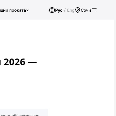
нции проката
Рус
/
Eng
Сочи
Аренда для юридических лиц
Оплата
Программа лояльности
 2026 —
Проверить бонусный счёт
Контакты
Обратный звонок
ропорт обслуживания