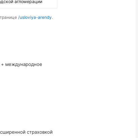
одской агломерации
странице
/usloviya-arendy
.
й + международное
расширенной страховкой