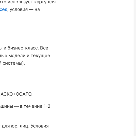
кто использует карту для
ices
, условия — на
ы и бизнес-класс. Все
ные модели и текущее
й системы).
 КАСКО+ОСАГО.
ашины — в течение 1-2
 для юр. лиц. Условия