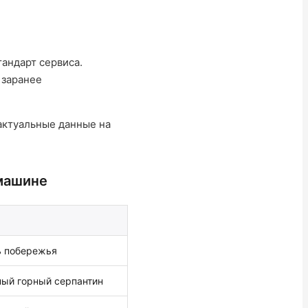
тандарт сервиса.
 заранее
актуальные данные на
машине
ь побережья
ый горный серпантин